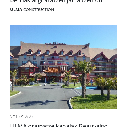
berriak argitaratzen jarraitzen du
ULMA
CONSTRUCTION
2017/02/27
ULMA drainatze kanalak Beauvalgo