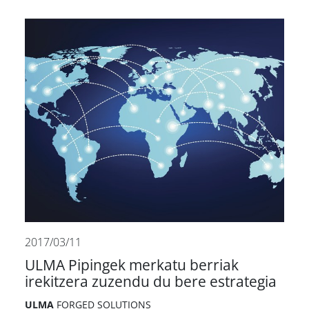
2017/03/11
ULMA Pipingek merkatu berriak
irekitzera zuzendu du bere estrategia
ULMA
FORGED SOLUTIONS