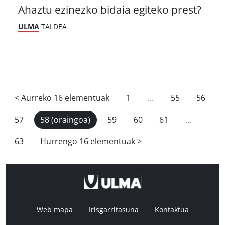
Ahaztu ezinezko bidaia egiteko prest?
ULMA
TALDEA
<
Aurreko 16 elementuak
1
...
55
56
57
58
(oraingoa)
59
60
61
...
63
Hurrengo 16 elementuak
>
Web mapa
Irisgarritasuna
Kontaktua