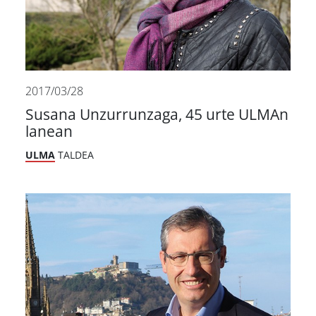
2017/03/28
Susana Unzurrunzaga, 45 urte ULMAn
lanean
ULMA
TALDEA