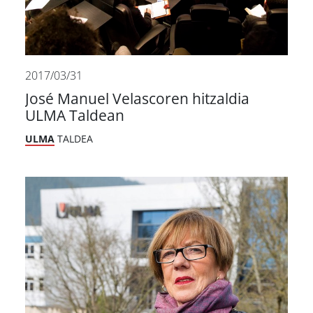
2017/03/31
José Manuel Velascoren hitzaldia
ULMA Taldean
ULMA
TALDEA