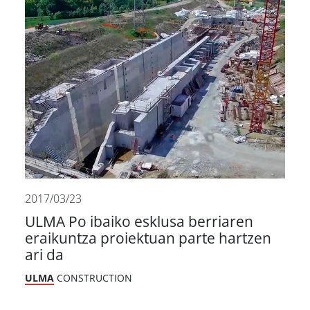
2017/03/23
ULMA Po ibaiko esklusa berriaren
eraikuntza proiektuan parte hartzen
ari da
ULMA
CONSTRUCTION