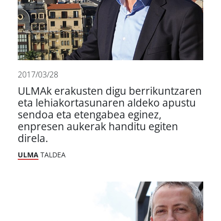
2017/03/28
ULMAk erakusten digu berrikuntzaren
eta lehiakortasunaren aldeko apustu
sendoa eta etengabea eginez,
enpresen aukerak handitu egiten
direla.
ULMA
TALDEA