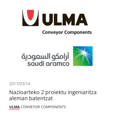
2017/03/14
Nazioarteko 2 proiektu ingeniaritza
aleman batentzat
ULMA
CONVEYOR COMPONENTS