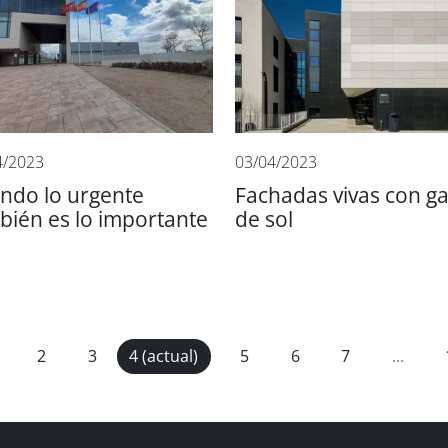
4/2023
03/04/2023
ndo lo urgente
Fachadas vivas con ga
bién es lo importante
de sol
2
3
4
(actual)
5
6
7
...